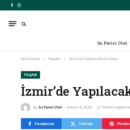
Facebook
Instagram
Su Perisi Otel
Ana Sayfa
Yaşam
İzmir’de Yapılacaklar Listesi
»
»
YAŞAM
İzmir’de Yapılacak
By
Su Perisi Otel
Kasım 4, 2024
Yorum yapılma
Facebook
Twitter
Pinter