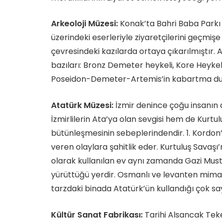
Arkeoloji Müzesi:
Konak’ta Bahri Baba Parkı 
üzerindeki eserleriyle ziyaretçilerini geçmişe
çevresindeki kazılarda ortaya çıkarılmıştır. A
bazıları: Bronz Demeter heykeli, Kore Heykeli
Poseidon-Demeter-Artemis’in kabartma duva
Atatürk Müzesi:
İzmir denince çoğu insanın 
İzmirlilerin Ata’ya olan sevgisi hem de Kurtu
bütünleşmesinin sebeplerindendir. 1. Kordon’
veren olaylara şahitlik eder. Kurtuluş Savaş
olarak kullanılan ev aynı zamanda Gazi Musta
yürüttüğü yerdir. Osmanlı ve levanten mima
tarzdaki binada Atatürk’ün kullandığı çok s
Kültür Sanat Fabrikası:
Tarihi Alsancak Teke