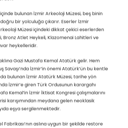
içinde bulunan İzmir Arkeoloji Müzesi, beş binin
 doğru bir yolculuğa çıkarır. Eserler İzmir
rkeoloji Müzesi içindeki dikkat çekici eserlerden
, Bronz Atlet Heykeli, Klazomenai Lahitleri ve
r heykelleridir.
aklına Gazi Mustafa Kemal Atatürk gelir. Hem
luş Savaşı’nda İzmir’in önemi Atatürk’ün bu kentle
da bulunan İzmir Atatürk Müzesi, tarihe yön
ı’nda İzmir’e giren Türk Ordusunun karargahı
fa Kemal’in İzmir İktisat Kongresi çalışmalarını
risi karışımından meydana gelen neoklasik
ayıda eşya sergilenmektedir.
l Fabrikası’nın aslına uygun bir şekilde restore