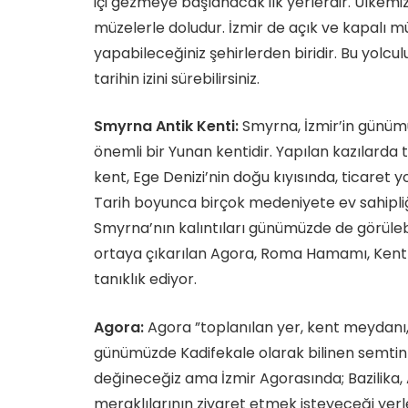
içi gezmeye başlanacak ilk yerlerdir. Ülkemi
müzelerle doludur. İzmir de açık ve kapalı m
yapabileceğiniz şehirlerden biridir. Bu yolcul
tarihin izini sürebilirsiniz.
Smyrna Antik Kenti:
Smyrna, İzmir’in günü
önemli bir Yunan kentidir. Yapılan kazılarda 
kent, Ege Denizi’nin doğu kıyısında, ticaret 
Tarih boyunca birçok medeniyete ev sahipliğ
Smyrna’nın kalıntıları günümüzde de görülebi
ortaya çıkarılan Agora, Roma Hamamı, Kent M
tanıklık ediyor.
Agora:
Agora ”toplanılan yer, kent meydanı, 
günümüzde Kadifekale olarak bilinen semtin
değineceğiz ama İzmir Agorasında; Bazilika, 
meraklılarının ziyaret etmek isteyeceği yerl