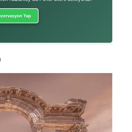
zervasyon Yap
n