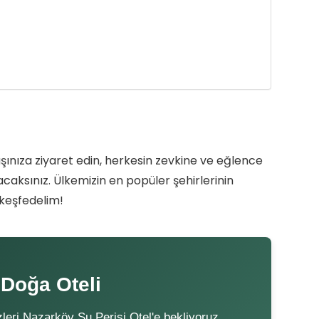
aşınıza ziyaret edin, herkesin zevkine ve eğlence
caksınız. Ülkemizin en popüler şehirlerinin
 keşfedelim!
 Doğa Oteli
sizleri Nazarköy Su Perisi Otel'e bekliyoruz.