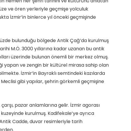
zin hemen her şehri tarihini ve kültürünü anlatan
üze ve ören yerleriyle geçmişe yolculuk
ukta İzmir’in binlerce yıl önceki geçmişinde
müzde bulunduğu bölgede Antik Çağ’da kurulmuş
tarihi M.Ö. 3000 yıllarına kadar uzanan bu antik
yolları üzerinde bulunan önemli bir merkez olmuş.
i yapan ve zengin bir kültürel mirasa sahip olan
lmekte. İzmir’in Bayraklı semtindeki kazılarda
eclisi gibi yapılar, şehrin görkemli geçmişine
çarşı, pazar anlamlarına gelir. İzmir agorası
 kuzeyinde kurulmuş. Kadifekale’ye ayrıca
Antik Cadde, duvar resimleriyle tarih
erden.