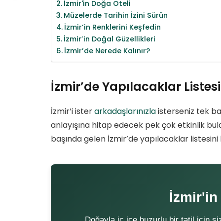
İzmir'in Doğa Oteli
Müzelerde Tarihin İzini Sürün
İzmir’in Renklerini Keşfedin
İzmir’in Doğal Güzellikleri
İzmir’de Nerede Kalınır?
İzmir’de Yapılacaklar Listesi
İzmir’i ister
arkadaşlarınızla
isterseniz tek b
anlayışına hitap edecek pek çok etkinlik bula
başında gelen İzmir’de yapılacaklar listesini
İzmir'in
Doğayla iç içe huzurlu bir tatil için 