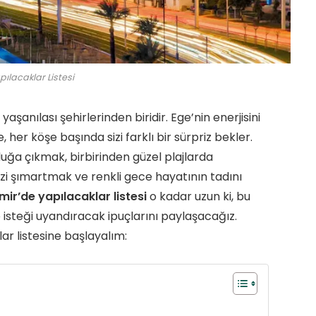
pılacaklar Listesi
aşanılası şehirlerinden biridir. Ege’nin enerjisini
her köşe başında sizi farklı bir sürpriz bekler.
ğa çıkmak, birbirinden güzel plajlarda
i şımartmak ve renkli gece hayatının tadını
zmir’de yapılacaklar listesi
o kadar uzun ki, bu
isteği uyandıracak ipuçlarını paylaşacağız.
r listesine başlayalım: