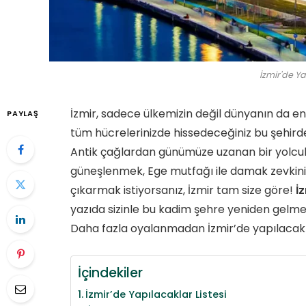
İzmir'de Ya
İzmir, sadece ülkemizin değil dünyanın da en y
PAYLAŞ
tüm hücrelerinizde hissedeceğiniz bu şehirde, 
Antik çağlardan günümüze uzanan bir yolculu
güneşlenmek, Ege mutfağı ile damak zevkiniz
çıkarmak istiyorsanız, İzmir tam size göre!
İ
yazıda sizinle bu kadim şehre yeniden gelme 
Daha fazla oyalanmadan İzmir’de yapılacakla
İçindekiler
İzmir’de Yapılacaklar Listesi