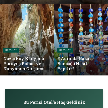
SEYAHAT
SEYAHAT
Nazarköy Kanyonu
5 Adımda Nazar
Yürüyüş Rotası ve
Boncuğu Nasıl
Kanyonun Oluşumu
Yapılır?
Su Perisi Otel’e Hoş Geldiniz