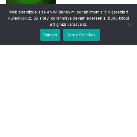
Web sitemizde size en iyi deneyimi sunabilmemiz için çerezleri
kullanıyoruz. Bu siteyi kullanmaya devam ederseniz, bunu kabul
ettiğinizi varsayarız.
Tamam
Çerez Politikası
YAŞAM
İzmir’de Ne Yenir?
Nerelerde Yenir?
By
Su Perisi Otel
Aralık 11, 2024